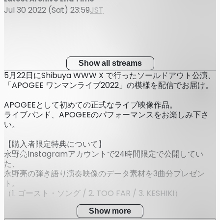
Jul 30 2022 (Sat) 23:59
JST
Show all streams
5月22日にShibuya WWW X で行ったソールドアウト公演、
「APOGEE ワンマンライブ2022」の模様を配信でお届け。
APOGEEとして初めての正式なライブ映像作品。
ライブバンド、APOGEEのパフォーマンスをお楽しみ下さ
い。
【購入者限定特典について】
永野亮Instagramアカウントで24時間限定で公開してい
た、
永野亮の弾き語り演奏映像のデータ素材を3曲分プレゼン
ト。
（1. ゴースト・ソング / 2. TOO FAR / 3. KESHIKI）
Show more