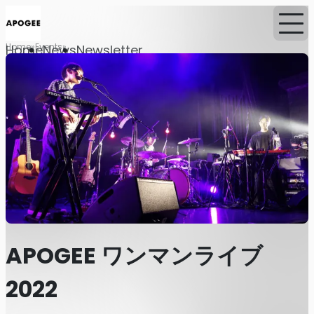
Home
Events
Home
News
Newsletter
APOGEE ワンマンライブ
2022