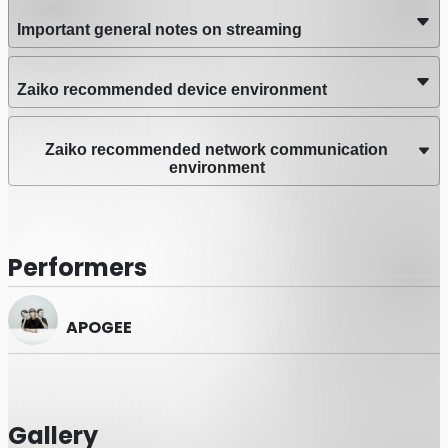
【本作の収録曲について】
今回の配信では全演奏曲23曲中、下記16曲の演奏を収録し
Important general notes on streaming
ております。
1 Sink/Rise
Zaiko recommended device environment
2 In Between
3 Route Another
4 Spacy Blues
Zaiko recommended network communication
5 Sleepless
environment
6 TiDE
7 Echoes
8 Who's your Enemy?
9 ゴースト・ソング
Performers
10 Star Honey
11 Into You
12 Coral
13 Losing you
APOGEE
14 アヒル
15 夜間飛行
16 Let It Snow
※MCのパートは収録しておりません。
Gallery
※特典映像の他者への貸与、譲渡はご遠慮下さい。